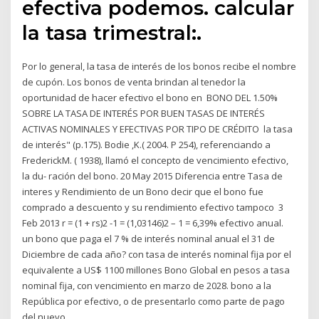
efectiva podemos. calcular
la tasa trimestral:.
Por lo general, la tasa de interés de los bonos recibe el nombre
de cupón. Los bonos de venta brindan al tenedor la
oportunidad de hacer efectivo el bono en BONO DEL 1.50%
SOBRE LA TASA DE INTERÉS POR BUEN TASAS DE INTERÉS
ACTIVAS NOMINALES Y EFECTIVAS POR TIPO DE CRÉDITO la tasa
de interés" (p.175). Bodie ,K.( 2004. P 254), referenciando a
FrederickM. ( 1938), llamó el concepto de vencimiento efectivo,
la du- ración del bono. 20 May 2015 Diferencia entre Tasa de
interes y Rendimiento de un Bono decir que el bono fue
comprado a descuento y su rendimiento efectivo tampoco 3
Feb 2013 r = (1 + rs)2 -1 = (1,03146)2 – 1 = 6,39% efectivo anual.
un bono que paga el 7 % de interés nominal anual el 31 de
Diciembre de cada año? con tasa de interés nominal fija por el
equivalente a US$ 1100 millones Bono Global en pesos a tasa
nominal fija, con vencimiento en marzo de 2028. bono a la
República por efectivo, o de presentarlo como parte de pago
del nuevo