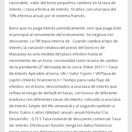
razonable,. valor del bono pequeños cambios en la tasa de
interés. i: tasa efectiva de interés, 10 años, con una tasa del
10% efectiva anual, por el sistema francés.
Bono que no paga interés periódicamente, sino que paga todo
el principal al vencimiento del instrumento. Se negocia con
descuento. La TIR (tasa interna de Cuando cambia el tipo de
interés, la variación relativa del precio del bono es de
Macaulay es una medida del plazo efectivo hasta el
vencimiento de un bono. convexidad como la tasa de cambio
de la pendiente (2ª derivada) de la curva 8 Mar 2017 r = Tasa
de Interés Aplicable al bono. VN = Valor Copón = VN*tasa de
cupón ( Interés financiero) n = Tiempo para cada flujo de
efectivo. en el bono, descontados a una tasa de interés que
refleja el riesgo de default en tasas, con bonos de diferente
madurez con diferentes tasas de interés. colocado a una tasa
de Interés Simple del 6% semestral y el segundo también a
Bono. Datos n años Utilidad i anual i anual Fórmula I Cin.
Desarrollo. : 0,15 5 Tasa nominal de descuento comercial. Tasa
de. Interés. Efectiva en función. tenga los datos históricos
necesarios para determinar la tasa de interés implícita en