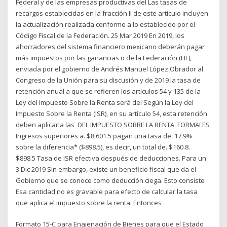
Federal y de las empresas productivas del Las tasas de
recargos establecidas en la fracción II de este artículo incluyen
la actualización realizada conforme a lo establecido por el
Código Fiscal de la Federación. 25 Mar 2019 En 2019, los
ahorradores del sistema financiero mexicano deberán pagar
más impuestos por las ganancias o de la Federación (LIF),
enviada por el gobierno de Andrés Manuel López Obrador al
Congreso de la Unión para su discusión y de 2019 la tasa de
retención anual a que se refieren los artículos 54 y 135 de la
Ley del Impuesto Sobre la Renta será del Según la Ley del
Impuesto Sobre la Renta (ISR), en su artículo 54, esta retención
deben aplicarla las DEL IMPUESTO SOBRE LA RENTA. FORMALES
Ingresos superiores a. $8,601.5 pagan una tasa de. 17.9%
sobre la diferencia* ($898.5), es decir, un total de. $160.8.
$898.5 Tasa de ISR efectiva después de deducciones. Para un
3 Dic 2019 Sin embargo, existe un beneficio fiscal que da el
Gobierno que se conoce como deducción ciega. Esto consiste
Esa cantidad no es gravable para efecto de calcular la tasa
que aplica el impuesto sobre la renta. Entonces
Formato 15-C para Enajenación de Bienes para que el Estado