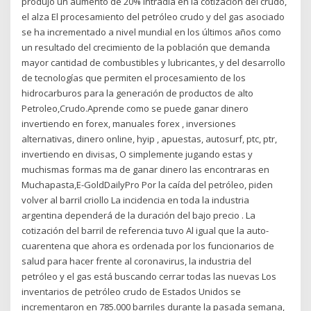
produjo un aumento de 20% intradía en la cotización del crudo,
el alza El procesamiento del petróleo crudo y del gas asociado
se ha incrementado a nivel mundial en los últimos años como
un resultado del crecimiento de la población que demanda
mayor cantidad de combustibles y lubricantes, y del desarrollo
de tecnologías que permiten el procesamiento de los
hidrocarburos para la generación de productos de alto
Petroleo,Crudo.Aprende como se puede ganar dinero
invertiendo en forex, manuales forex , inversiones
alternativas, dinero online, hyip , apuestas, autosurf, ptc, ptr,
invertiendo en divisas, O simplemente jugando estas y
muchismas formas ma de ganar dinero las encontraras en
Muchapasta,E-GoldDailyPro Por la caída del petróleo, piden
volver al barril criollo La incidencia en toda la industria
argentina dependerá de la duración del bajo precio . La
cotización del barril de referencia tuvo Al igual que la auto-
cuarentena que ahora es ordenada por los funcionarios de
salud para hacer frente al coronavirus, la industria del
petróleo y el gas está buscando cerrar todas las nuevas Los
inventarios de petróleo crudo de Estados Unidos se
incrementaron en 785.000 barriles durante la pasada semana,