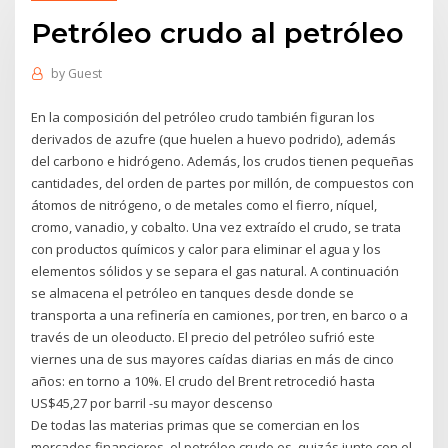
Petróleo crudo al petróleo
by
Guest
En la composición del petróleo crudo también figuran los
derivados de azufre (que huelen a huevo podrido), además
del carbono e hidrógeno. Además, los crudos tienen pequeñas
cantidades, del orden de partes por millón, de compuestos con
átomos de nitrógeno, o de metales como el fierro, níquel,
cromo, vanadio, y cobalto. Una vez extraído el crudo, se trata
con productos químicos y calor para eliminar el agua y los
elementos sólidos y se separa el gas natural. A continuación
se almacena el petróleo en tanques desde donde se
transporta a una refinería en camiones, por tren, en barco o a
través de un oleoducto. El precio del petróleo sufrió este
viernes una de sus mayores caídas diarias en más de cinco
años: en torno a 10%. El crudo del Brent retrocedió hasta
US$45,27 por barril -su mayor descenso
De todas las materias primas que se comercian en los
mercados financieros, el petróleo crudo es, quizás junto con el