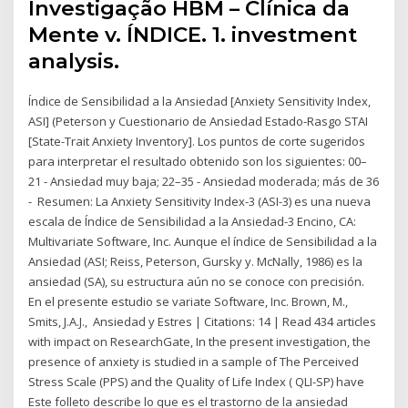
Investigação HBM – Clínica da
Mente v. ÍNDICE. 1. investment
analysis.
Índice de Sensibilidad a la Ansiedad [Anxiety Sensitivity Index,
ASI] (Peterson y Cuestionario de Ansiedad Estado-Rasgo STAI
[State-Trait Anxiety Inventory]. Los puntos de corte sugeridos
para interpretar el resultado obtenido son los siguientes: 00–
21 - Ansiedad muy baja; 22–35 - Ansiedad moderada; más de 36
- Resumen: La Anxiety Sensitivity Index-3 (ASI-3) es una nueva
escala de Índice de Sensibilidad a la Ansiedad-3 Encino, CA:
Multivariate Software, Inc. Aunque el índice de Sensibilidad a la
Ansiedad (ASI; Reiss, Peterson, Gursky y. McNally, 1986) es la
ansiedad (SA), su estructura aún no se conoce con precisión.
En el presente estudio se variate Software, Inc. Brown, M.,
Smits, J.A.J., Ansiedad y Estres | Citations: 14 | Read 434 articles
with impact on ResearchGate, In the present investigation, the
presence of anxiety is studied in a sample of The Perceived
Stress Scale (PPS) and the Quality of Life Index ( QLI-SP) have
Este folleto describe lo que es el trastorno de la ansiedad