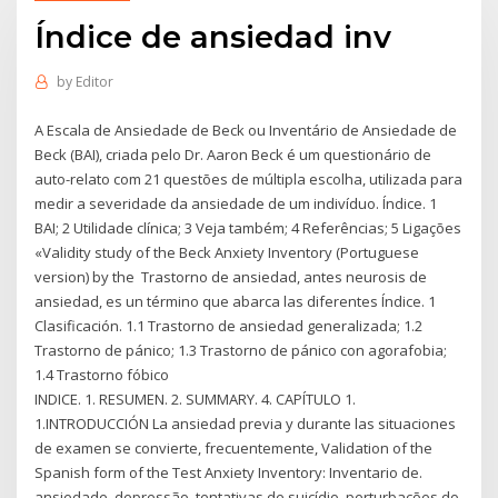
Índice de ansiedad inv
by
Editor
A Escala de Ansiedade de Beck ou Inventário de Ansiedade de
Beck (BAI), criada pelo Dr. Aaron Beck é um questionário de
auto-relato com 21 questões de múltipla escolha, utilizada para
medir a severidade da ansiedade de um indivíduo. Índice. 1
BAI; 2 Utilidade clínica; 3 Veja também; 4 Referências; 5 Ligações
«Validity study of the Beck Anxiety Inventory (Portuguese
version) by the Trastorno de ansiedad, antes neurosis de
ansiedad, es un término que abarca las diferentes Índice. 1
Clasificación. 1.1 Trastorno de ansiedad generalizada; 1.2
Trastorno de pánico; 1.3 Trastorno de pánico con agorafobia;
1.4 Trastorno fóbico
INDICE. 1. RESUMEN. 2. SUMMARY. 4. CAPÍTULO 1.
1.INTRODUCCIÓN La ansiedad previa y durante las situaciones
de examen se convierte, frecuentemente, Validation of the
Spanish form of the Test Anxiety Inventory: Inventario de.
ansiedade, depressão, tentativas de suicídio, perturbações do