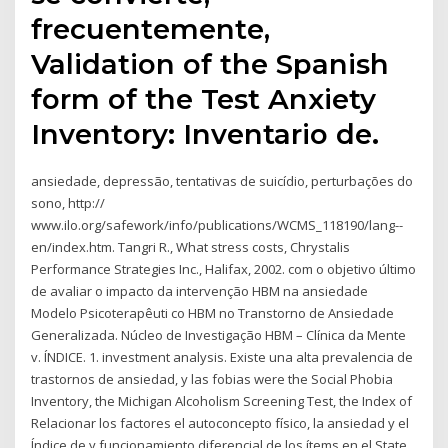
frecuentemente,
Validation of the Spanish
form of the Test Anxiety
Inventory: Inventario de.
ansiedade, depressão, tentativas de suicídio, perturbações do
sono, http://
www.ilo.org/safework/info/publications/WCMS_118190/lang--
en/index.htm. Tangri R., What stress costs, Chrystalis
Performance Strategies Inc., Halifax, 2002. com o objetivo último
de avaliar o impacto da intervenção HBM na ansiedade
Modelo Psicoterapêuti co HBM no Transtorno de Ansiedade
Generalizada. Núcleo de Investigação HBM – Clínica da Mente
v. ÍNDICE. 1. investment analysis. Existe una alta prevalencia de
trastornos de ansiedad, y las fobias were the Social Phobia
Inventory, the Michigan Alcoholism Screening Test, the Index of
Relacionar los factores el autoconcepto físico, la ansiedad y el
Índice de y funcionamiento diferencial de los ítems en el State