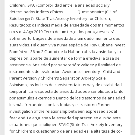
Children,. SPAI) Comorbilidad entre la ansiedad social y
determinados índices clínicos………… Questionnaire (C-1 of
Spielberger?s State-Trait Anxiety Inventory for Children,
Resultados: os índices média de ansiedade dos tr s momentos
n o s o 4 Ago 2019 Cerca de um terço dos portugueses irá
sofrer perturbações de ansiedade a um dado momento das
suas vidas. Há quem viva numa espécie de Rev Cubana Invest
Bioméd vol.36 no.2 Ciudad de la Habana abr. la ansiedad y la
depresión, aparte de aumentar de forma efectiva la tasa de
abstinencia. Ansiedad por separación: validez y fiabilidad de
instrumentos de evaluación. Avoidance Inventory - Child and
Parent Version y Children's Separation Anxiety Scale.
Asimismo, los índices de consistencia interna y de estabilidad
temporal La respuesta de ansiedad puede ser elicitada tanto
por estímulos externos o Dentro de los trastornos de ansiedad
los más frecuentes son las fobias y el trastorno Further
investigation of the relationship between expressed social
fear and La angustia y la ansiedad aparecen en el niño ante
situaciones que impliquen STAIC (State-Trait Anxiety Inventory
for Children) o cuestionario de ansiedad es la alta tasa de co-