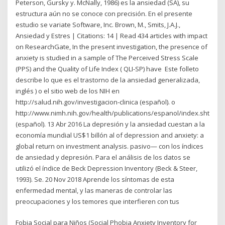
Peterson, Gursky y. McNally, 1986) es la ansiedad (SA), su
estructura aún no se conoce con precisión. En el presente
estudio se variate Software, Inc. Brown, M., Smits, J.A.J.,
Ansiedad y Estres | Citations: 14 | Read 434 articles with impact
on ResearchGate, In the present investigation, the presence of
anxiety is studied in a sample of The Perceived Stress Scale
(PPS) and the Quality of Life Index ( QLI-SP) have Este folleto
describe lo que es el trastorno de la ansiedad generalizada,
inglés ) o el sitio web de los NIH en
http://salud.nih.gov/investigacion-clinica (español). o
http://www.nimh.nih.gov/health/publications/espanol/index.shtml
(español). 13 Abr 2016 La depresión y la ansiedad cuestan a la
economía mundial US$1 billón al of depression and anxiety: a
global return on investment analysis. pasivo— con los índices
de ansiedad y depresión. Para el análisis de los datos se
utilizó el índice de Beck Depression Inventory (Beck & Steer,
1993). Se. 20 Nov 2018 Aprende los síntomas de esta
enfermedad mental, y las maneras de controlar las
preocupaciones y los temores que interfieren con tus
Fobia Social para Niños (Social Phobia Anxiety Inventory for